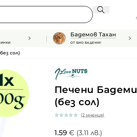
Бадемов Тахан
ВИНКИ
ОТ БИО БАДЕМИ!
без сол)
Печени Бадеми 
(без сол)
(
2
мнения)
1.59
€
(3.11 лв.)