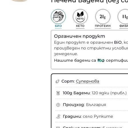
Печени Бадеми (без со
БИО
КЕТО
ПРОТЕИН
ФИБ
Органичен продукт
Един продукт е органичен
BiO
, 
произведен по стриктни условия
земеделие.
Нашите бадеми са
сертифиц
Сорт
:
Супернова
100g Бадеми
: 120 ядки (прибл.)
Произход
: България
Градини
: село Рупките