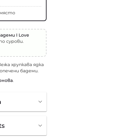
о място
адеми I Love
то сурови.
вежа хрупкава ядка
опечени бадеми.
рнова
.
) с тънка обвивка,
а
 хрупкава
ts
вкус и послевкус