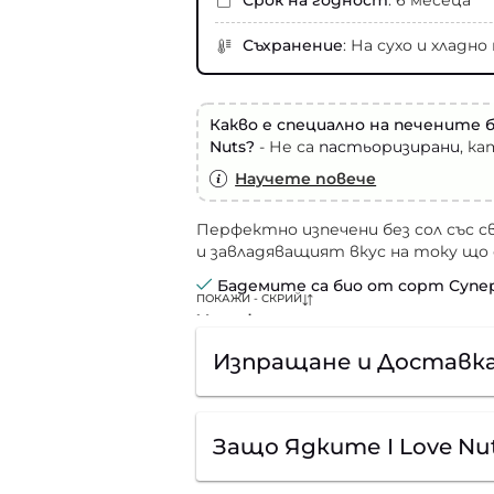
Срок на годност
: 6 месеца
Съхранение
: На сухо и хладн
Какво е специално на печените б
Nuts?
- Не са
пастьоризирани
, ка
Научете повече
Перфектно изпечени без сол със с
и завладяващият вкус на току що 
Бадемите са био от сорт Супе
ПОКАЖИ - СКРИЙ
Характерно за сорта
Едра ядка (около 18 x 10 mm
Изпращане и Доставк
богата на фибри. Плътна и
текстура.
Защо Ядките I Love Nu
Вкусови качества
:
Деликатен със сладост на ванилия 