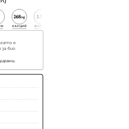
л)
РИ
КАЛЦИЙ
ЖЕЛЯЗО
КАЛИЙ
когато е
 за био
ирани.