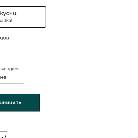
кусни.
авка!
ции
календара
ОШНИЦАТА