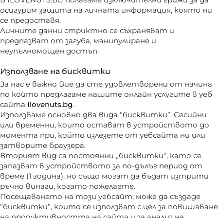
В ILOVENUTS.BG полагаме изключителни грижи за да
осигурим защита на личната информация, която ни
се предоставя.
Личните данни стриктно се съхраняват и
предпазват от загуба, манипулиране и
неупълномощен достъп.
Използване на бисквитки
За нас е важно Вие да сте удовлетворени от начина
по който предлагаме нашите онлайн услугите в уеб
сайта
Ilovenuts.bg
.
Използваме основно два вида “бисквитки”. Сесийни
или временни, които остават в устройството до
момента при, който излезете от уебсайта ни или
затворите браузера.
Вторият вид са постоянни „бисквитки“, като се
запазват в устройството за по-дълъг период от
време (1 година), но също могат да бъдат изтрити
ръчно винаги, когато пожелаете.
Посещаването на този уебсайт, може да създаде
“бисквитки”, които се използват с цел за повишаване
на продуктивността на сайта и за анализ на