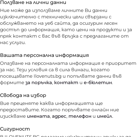
Ползване на лични данни
Ние може да използваме личните Ви данни
изключително с технически цели свързани с
обслужването на уеб сайта, да осигурим лесен
достъп до информация, като цени на продукти и за
пряк контакт с вас във връзка с предлаганите от
нас услуги.
Вашата персонална информация
Опазване на персоналната информация е приоритет
за нас. Тези условия са в сила винаги, когато
посещавате Ilovenuts.bg и попълвате данни във
формите
за поръчка
,
контакт
и
е-бюлетин
.
Свобода на избор
Вие преценяте каква информацията ще
предоставите. Когато поръчвате онлайн ние
изискваме
имената
,
адрес
,
телефон
и
имейл
.
Сигурност