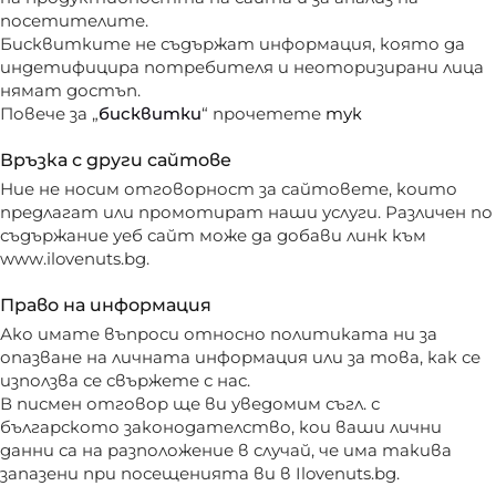
посетителите.
Бисквитките не съдържат информация, която да
индетифицира потребителя и неоторизирани лица
нямат достъп.
Повече за „
бисквитки
“ прочетете
тук
Връзка с други сайтове
Ние не носим отговорност за сайтовете, които
предлагат или промотират наши услуги. Различен по
съдържание уеб сайт може да добави линк към
www.ilovenuts.bg.
Право на информация
Ако имате въпроси относно политиката ни за
опазване на личната информация или за това, как се
използва се свържете с нас.
В писмен отговор ще ви уведомим съгл. с
българското законодателство, кои ваши лични
данни са на разположение в случай, че има такива
запазени при посещенията ви в Ilovenuts.bg.