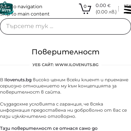
0.00
€
0
МЕ
Skip to navigation
(0.00 лв.)
Skip to main content
Поверителност
УЕБ САЙТ: WWW.ILOVENUTS.BG
В
Ilovenuts.bg
високо ценим всеки клиент и приемаме
сериозно отношението му към концепцията за
поверителност в сайта.
Създадохме условията с гаранция, че всяка
информация предоставена ни доброволно от вас се
пази изключително отговорно.
Тази поверителност се отнася само до